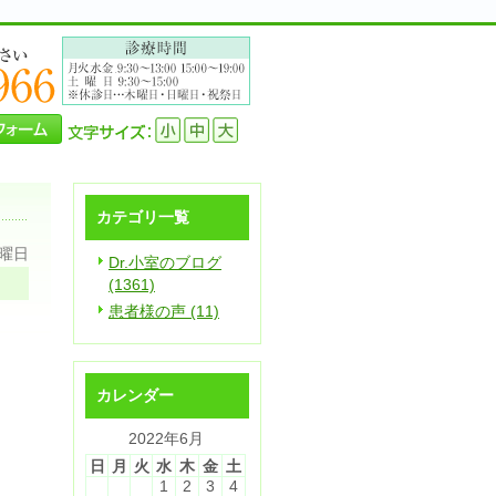
カテゴリ一覧
水曜日
Dr.小室のブログ
(1361)
患者様の声 (11)
カレンダー
2022年6月
日
月
火
水
木
金
土
1
2
3
4