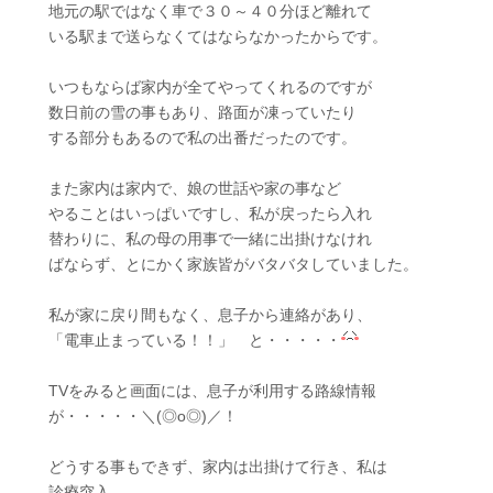
地元の駅ではなく車で３０～４０分ほど離れて
いる駅まで送らなくてはならなかったからです。
いつもならば家内が全てやってくれるのですが
数日前の雪の事もあり、路面が凍っていたり
する部分もあるので私の出番だったのです。
また家内は家内で、娘の世話や家の事など
やることはいっぱいですし、私が戻ったら入れ
替わりに、私の母の用事で一緒に出掛けなけれ
ばならず、とにかく家族皆がバタバタしていました。
私が家に戻り間もなく、息子から連絡があり、
「電車止まっている！！」 と・・・・・
TVをみると画面には、息子が利用する路線情報
が・・・・・＼(◎o◎)／！
どうする事もできず、家内は出掛けて行き、私は
診療突入。