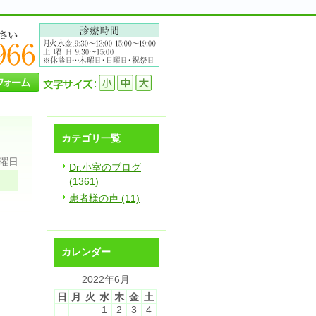
カテゴリ一覧
日曜日
Dr.小室のブログ
(1361)
患者様の声 (11)
カレンダー
2022年6月
日
月
火
水
木
金
土
1
2
3
4