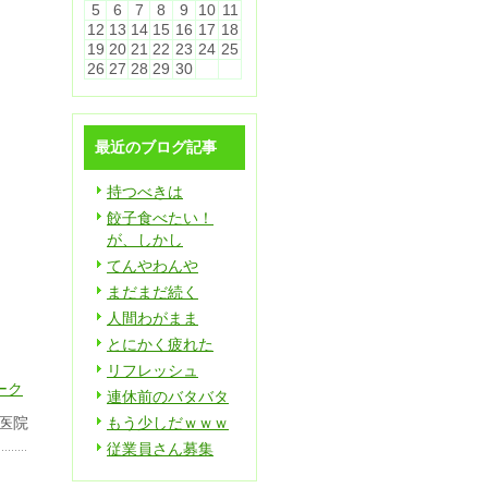
5
6
7
8
9
10
11
12
13
14
15
16
17
18
19
20
21
22
23
24
25
26
27
28
29
30
最近のブログ記事
持つべきは
餃子食べたい！
が、しかし
てんやわんや
まだまだ続く
人間わがまま
とにかく疲れた
リフレッシュ
連休前のバタバタ
医院
もう少しだｗｗｗ
従業員さん募集