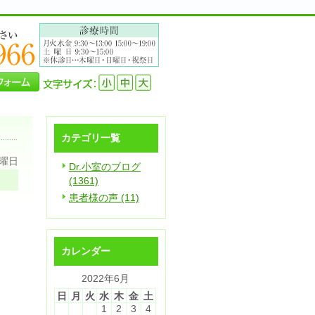
カテゴリ一覧
火曜日
Dr.小室のブログ
(1361)
患者様の声 (11)
カレンダー
2022年6月
日
月
火
水
木
金
土
1
2
3
4