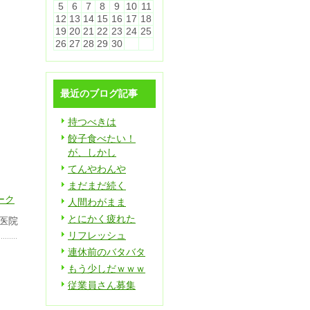
5
6
7
8
9
10
11
12
13
14
15
16
17
18
19
20
21
22
23
24
25
26
27
28
29
30
最近のブログ記事
持つべきは
餃子食べたい！
が、しかし
てんやわんや
まだまだ続く
人間わがまま
とにかく疲れた
医院
リフレッシュ
連休前のバタバタ
もう少しだｗｗｗ
従業員さん募集