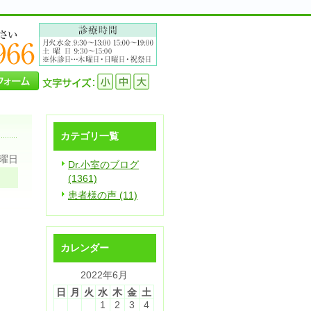
カテゴリ一覧
火曜日
Dr.小室のブログ
(1361)
患者様の声 (11)
カレンダー
2022年6月
日
月
火
水
木
金
土
1
2
3
4