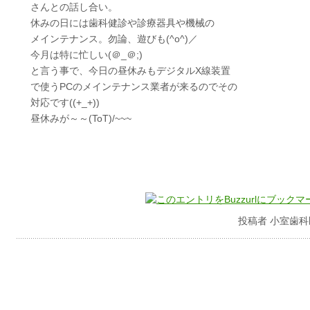
さんとの話し合い。
休みの日には歯科健診や診療器具や機械の
メインテナンス。勿論、遊びも(^o^)／
今月は特に忙しい(＠_＠;)
と言う事で、今日の昼休みもデジタルX線装置
で使うPCのメインテナンス業者が来るのでその
対応です((+_+))
昼休みが～～(ToT)/~~~
投稿者 小室歯科